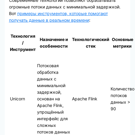
Современные технологии позволяют обрабатывать
огромные потоки данных с минимальной задержкой.
Вот
примеры инструментов, которые помогают
получать данные в реальном времени
:
Технология
Назначение и
Технологический
Основные
/
особенности
стек
метрики
Инструмент
Потоковая
обработка
данных с
минимальной
Количество
задержкой,
потоков
Unicorn
основан на
Apache Flink
данных >
Apache Flink,
90
упрощённый
интерфейс для
сложных
потоков данных