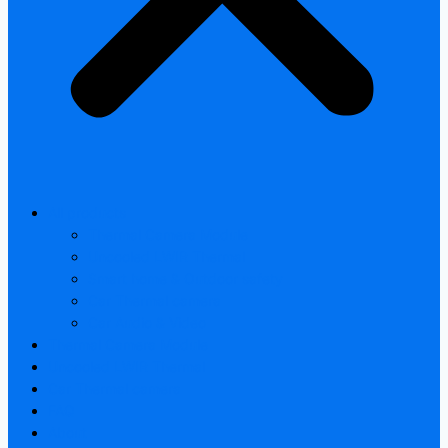
All products
Thermal Camera Module
Uncooled LWIR Thermal
Smart home & Outdoor safety
Car Thermal camera
Car Audio & Video
Thermal Camera Module
Uncooled LWIR Thermal
Car Thermal camera
FAQ
About