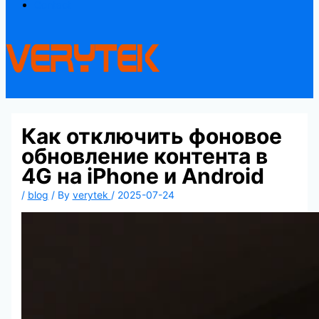
Contact
Как отключить фоновое
обновление контента в
4G на iPhone и Android
/
blog
/ By
verytek
/
2025-07-24