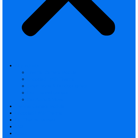
All products
Thermal Camera Module
Uncooled LWIR Thermal
Smart home & Outdoor safety
Car Thermal camera
Car Audio & Video
Thermal Camera Module
Uncooled LWIR Thermal
Car Thermal camera
FAQ
About