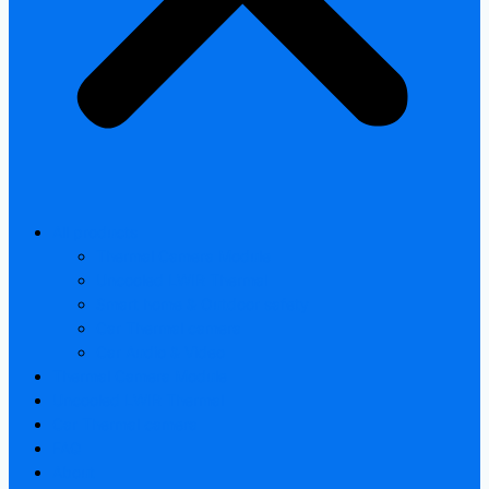
All products
Thermal Camera Module
Uncooled LWIR Thermal
Smart home & Outdoor safety
Car Thermal camera
Car Audio & Video
Thermal Camera Module
Uncooled LWIR Thermal
Car Thermal camera
FAQ
About