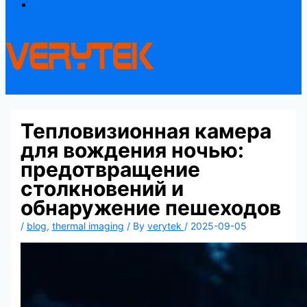
Contact
Тепловизионная камера
для вождения ночью:
предотвращение
столкновений и
обнаружение пешеходов
/
blog
,
thermal imaging
/ By
verytek
/
2025-09-05