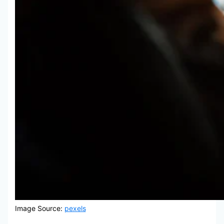
Image Source:
pexels