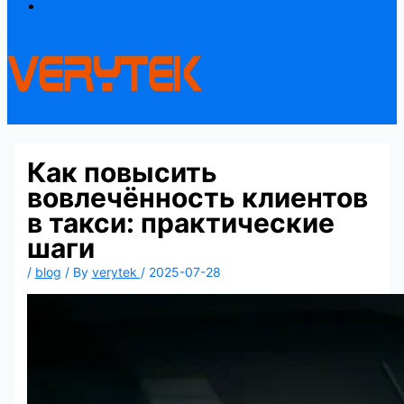
Contact
Как повысить
вовлечённость клиентов
в такси: практические
шаги
/
blog
/ By
verytek
/
2025-07-28