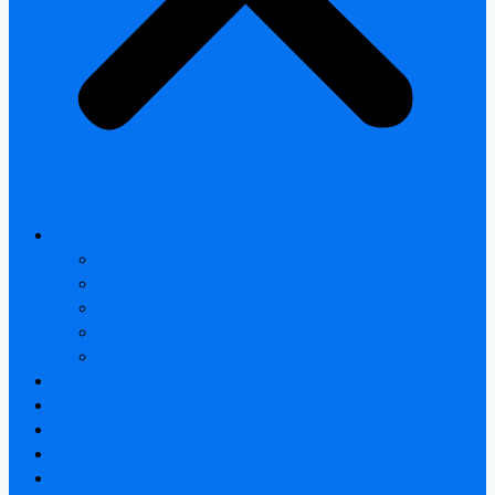
All products
Thermal Camera Module
Uncooled LWIR Thermal
Smart home & Outdoor safety
Car Thermal camera
Car Audio & Video
Thermal Camera Module
Uncooled LWIR Thermal
Car Thermal camera
FAQ
About