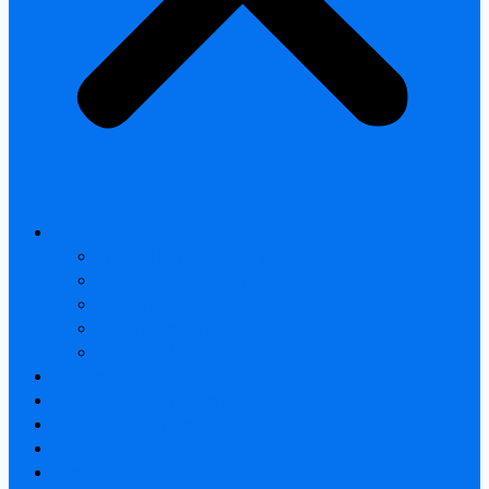
All products
Thermal Camera Module
Uncooled LWIR Thermal
Smart home & Outdoor safety
Car Thermal camera
Car Audio & Video
Thermal Camera Module
Uncooled LWIR Thermal
Car Thermal camera
FAQ
About