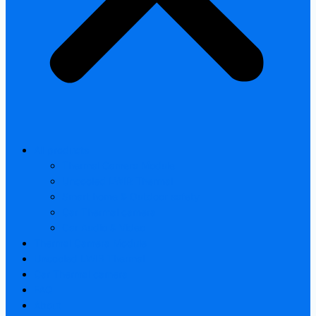
All products
Thermal Camera Module
Uncooled LWIR Thermal
Smart home & Outdoor safety
Car Thermal camera
Car Audio & Video
Thermal Camera Module
Uncooled LWIR Thermal
Car Thermal camera
FAQ
About