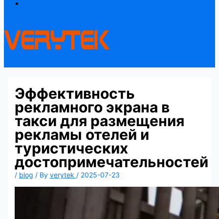
Contact
Эффективность
рекламного экрана в
такси для размещения
рекламы отелей и
туристических
достопримечательностей
/
blog
/ By
verytek
/
2025-07-23