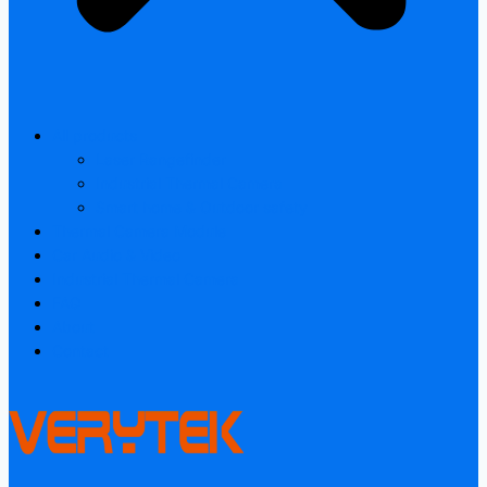
All products
Laser Rangefinder
Industrial Thermal Camera
Smart home & Outdoor safety
Thermal Camera Module
Car Audio & Video
Industrial Thermal Camera
FAQ
About
Contact