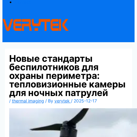
Contact
Новые стандарты
беспилотников для
охраны периметра:
тепловизионные камеры
для ночных патрулей
/
thermal imaging
/ By
verytek
/
2025-12-17