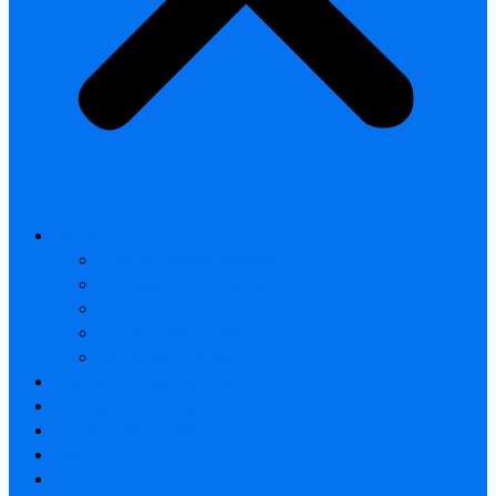
All products
Thermal Camera Module
Uncooled LWIR Thermal
Smart home & Outdoor safety
Car Thermal camera
Car Audio & Video
Thermal Camera Module
Uncooled LWIR Thermal
Car Thermal camera
FAQ
About