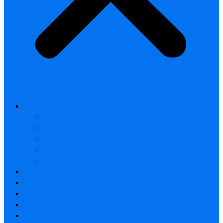
All products
Thermal Camera Module
Uncooled LWIR Thermal
Smart home & Outdoor safety
Car Thermal camera
Car Audio & Video
Thermal Camera Module
Uncooled LWIR Thermal
Car Thermal camera
FAQ
About