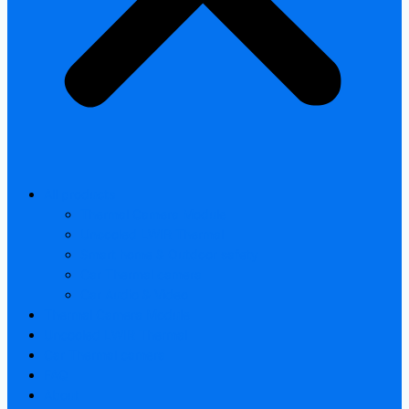
All products
Thermal Camera Module
Uncooled LWIR Thermal
Smart home & Outdoor safety
Car Thermal camera
Car Audio & Video
Thermal Camera Module
Uncooled LWIR Thermal
Car Thermal camera
FAQ
About