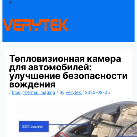
Contact
Тепловизионная камера
для автомобилей:
улучшение безопасности
вождения
/
blog
,
thermal imaging
/ By
verytek
/
2025-09-05