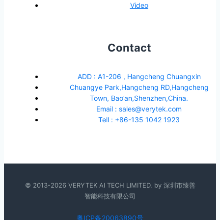
Video
Contact
ADD : A1-206 , Hangcheng Chuangxin
Chuangye Park,Hangcheng RD,Hangcheng
Town, Bao’an,Shenzhen,China.
Email : sales@verytek.com
Tell : +86-135 1042 1923
© 2013-2026 VERYTEK AI TECH LIMITED. by 深圳市臻善
智能科技有限公司
粤ICP备20063890号