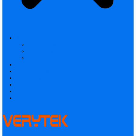
All products
Laser Rangefinder
Industrial Thermal Camera
Smart home & Outdoor safety
Thermal Camera Module
Car Audio & Video
Industrial Thermal Camera
FAQ
About
Contact