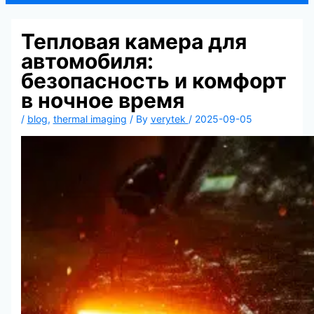
Тепловая камера для
автомобиля:
безопасность и комфорт
в ночное время
/
blog
,
thermal imaging
/ By
verytek
/
2025-09-05