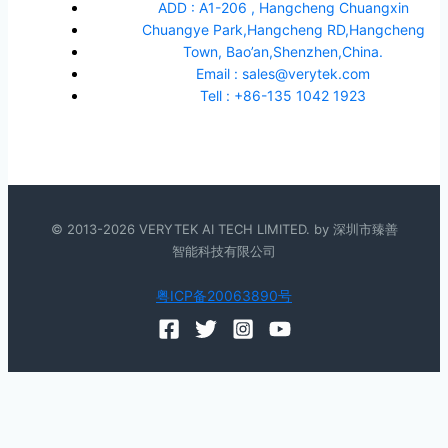
ADD : A1-206 , Hangcheng Chuangxin
Chuangye Park,Hangcheng RD,Hangcheng
Town, Bao’an,Shenzhen,China.
Email : sales@verytek.com
Tell : +86-135 1042 1923
© 2013-2026 VERYTEK AI TECH LIMITED. by 深圳市臻善
智能科技有限公司
粤ICP备20063890号