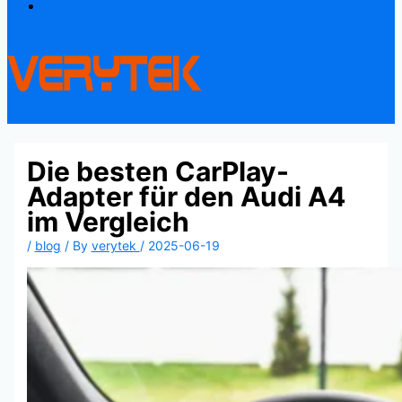
Contact
Die besten CarPlay-
Adapter für den Audi A4
im Vergleich
/
blog
/ By
verytek
/
2025-06-19