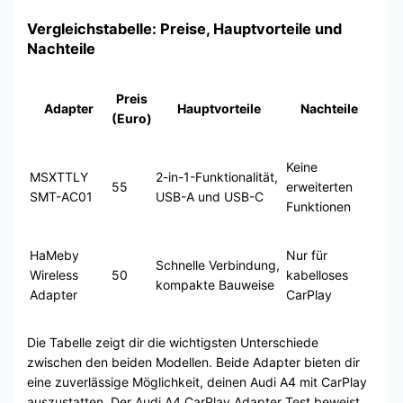
Vergleichstabelle: Preise, Hauptvorteile und
Nachteile
Preis
Adapter
Hauptvorteile
Nachteile
(Euro)
Keine
MSXTTLY
2-in-1-Funktionalität,
55
erweiterten
SMT-AC01
USB-A und USB-C
Funktionen
HaMeby
Nur für
Schnelle Verbindung,
Wireless
50
kabelloses
kompakte Bauweise
Adapter
CarPlay
Die Tabelle zeigt dir die wichtigsten Unterschiede
zwischen den beiden Modellen. Beide Adapter bieten dir
eine zuverlässige Möglichkeit, deinen Audi A4 mit CarPlay
auszustatten. Der Audi A4 CarPlay Adapter Test beweist,