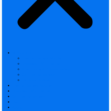
All products
Thermal Camera Module
Uncooled LWIR Thermal
Smart home & Outdoor safety
Car Thermal camera
Car Audio & Video
Thermal Camera Module
Uncooled LWIR Thermal
Car Thermal camera
FAQ
About